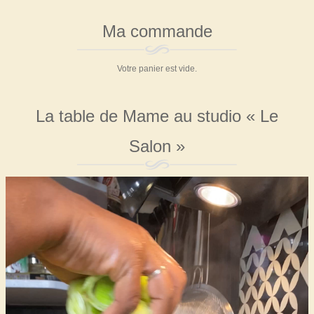
à
Ma commande
l’avance)
Votre panier est vide.
La table de Mame au studio « Le
Salon »
Lecteur
vidéo