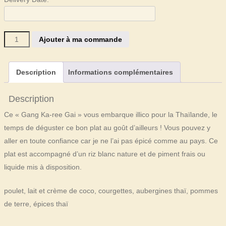
quantité
Ajouter à ma commande
de
Curry
Description
Informations complémentaires
jaune
thaï
Description
au
Ce « Gang Ka-ree Gai » vous embarque illico pour la Thaïlande, le
poulet
temps de déguster ce bon plat au goût d’ailleurs ! Vous pouvez y
-
aller en toute confiance car je ne l’ai pas épicé comme au pays. Ce
à
plat est accompagné d’un riz blanc nature et de piment frais ou
partir
liquide mis à disposition.
de
4
poulet, lait et crème de coco, courgettes, aubergines thaï, pommes
personnes
de terre, épices thaï
(commande
48h